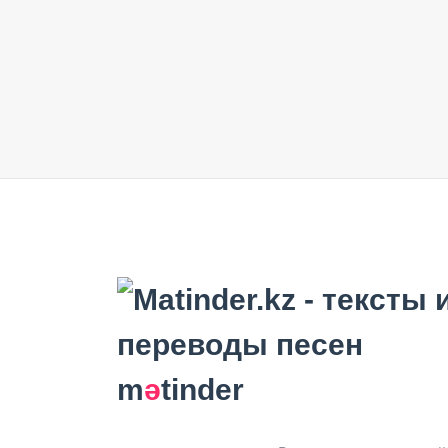
m
ә
tinder