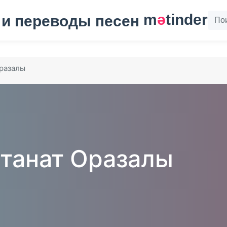
m
ә
tinder
разалы
танат Оразалы