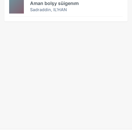
Aman bolşy süigenım
Sadraddin, IL'HAN