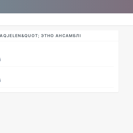
AQJELEN&QUOT; ЭТНО АНСАМБЛІ
і
і