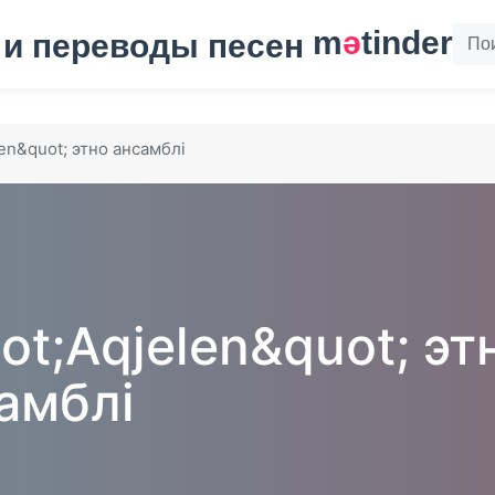
m
ә
tinder
en&quot; этно ансамблі
ot;Aqjelen&quot; эт
амблі