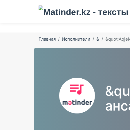
Главная
Исполнители
&
&quot;Aqjel
&qu
анс