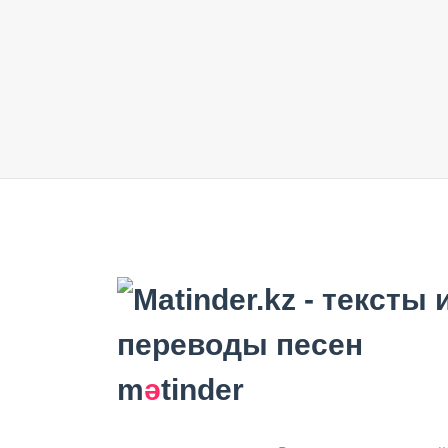
m
ә
tinder