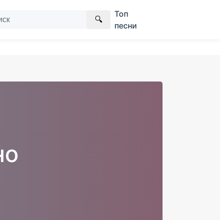
Топ
🔍
песни
но