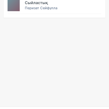
Сыйластық
Перизат Сейфулла