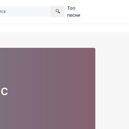
Топ
🔍
песни
с