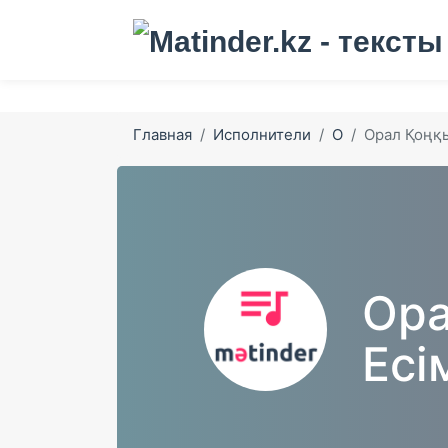
Главная
Исполнители
О
Орал Қоңқ
Ора
Есі