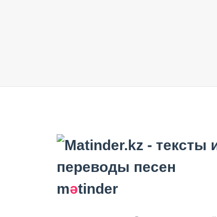
m
ә
tinder