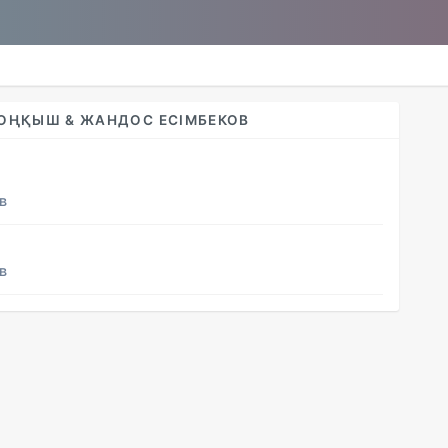
ҚОҢҚЫШ & ЖАНДОС ЕСІМБЕКОВ
в
в