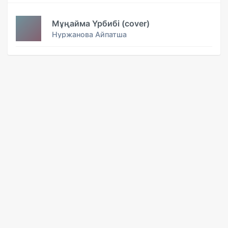
Мұңайма Үрбибі (cover)
Нуржанова Айпатша