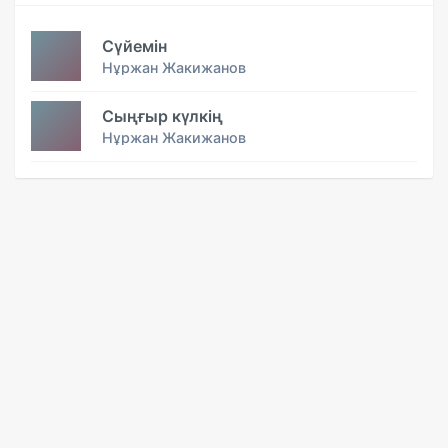
Сүйемін
Нұржан Жакижанов
Сыңғыр күлкің
Нұржан Жакижанов