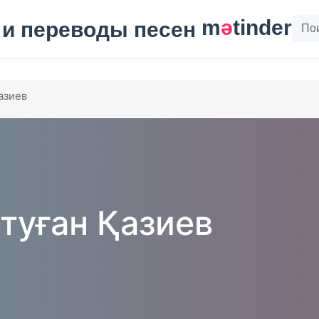
m
ә
tinder
азиев
туған Қазиев