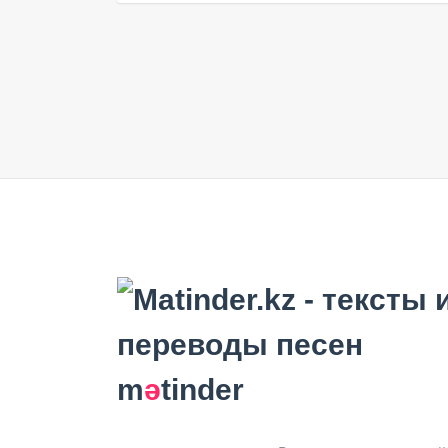
m
ә
tinder