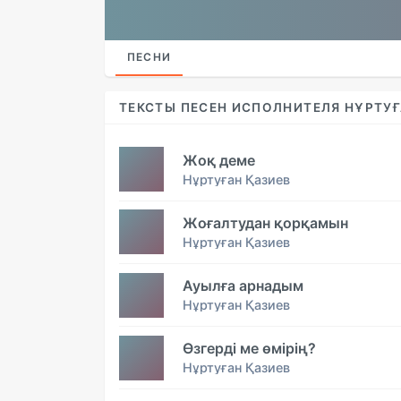
ПЕСНИ
ТЕКСТЫ ПЕСЕН ИСПОЛНИТЕЛЯ НҰРТУҒ
Жоқ деме
Нұртуған Қазиев
Жоғалтудан қорқамын
Нұртуған Қазиев
Ауылға арнадым
Нұртуған Қазиев
Өзгерді ме өмірің?
Нұртуған Қазиев