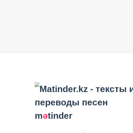
m
ә
tinder