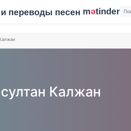
m
ә
tinder
 Калжан
султан Калжан