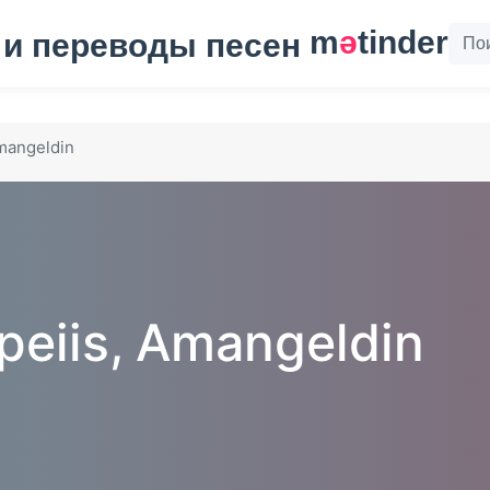
m
ә
tinder
mangeldin
peiis, Amangeldin