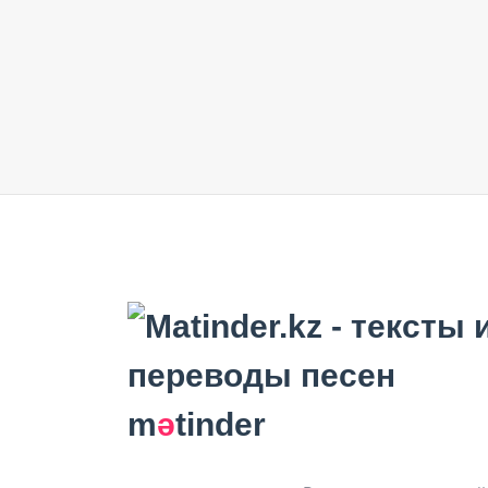
m
ә
tinder