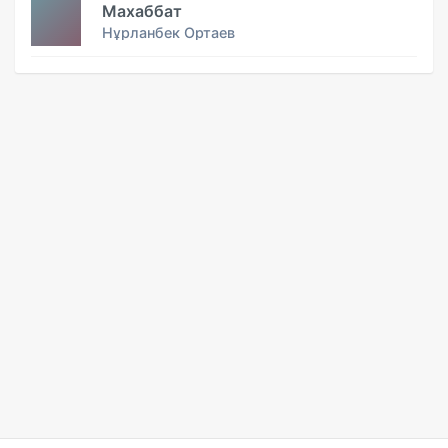
Махаббат
Нұрланбек Ортаев