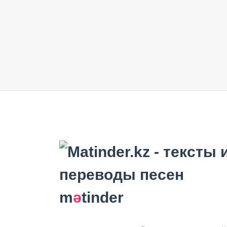
m
ә
tinder