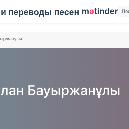
m
ә
tinder
уыржанұлы
лан Бауыржанұлы