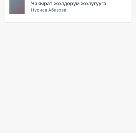
Чакырат жолдорум жолугууга
Нуриса Абазова