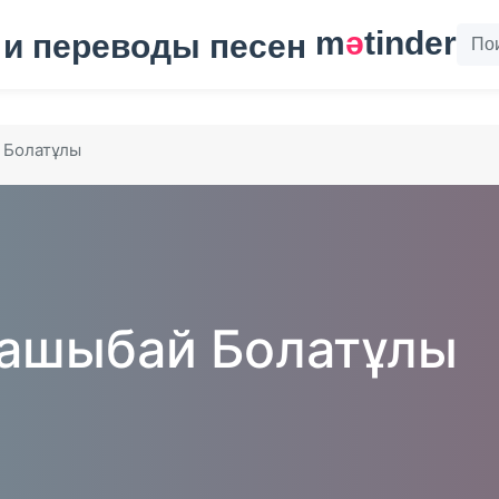
m
ә
tinder
 Болатұлы
ашыбай Болатұлы