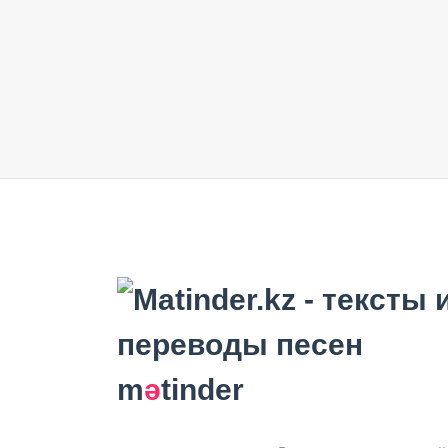
m
ә
tinder