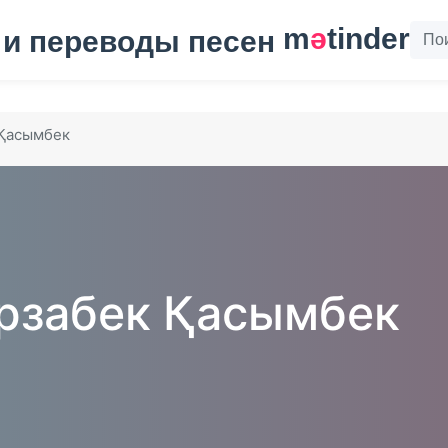
m
ә
tinder
Қасымбек
забек Қасымбек