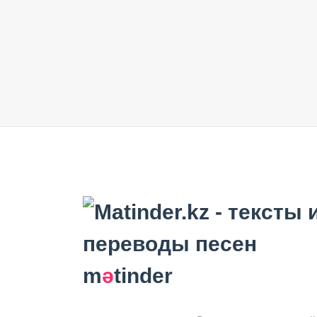
m
ә
tinder