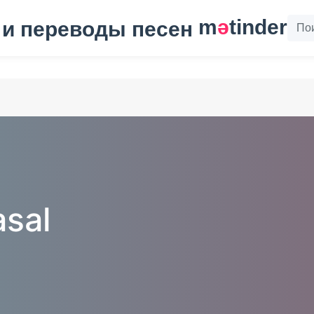
m
ә
tinder
sal