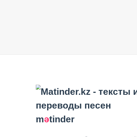
m
ә
tinder