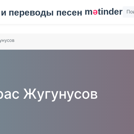
m
ә
tinder
унусов
ас Жугунусов