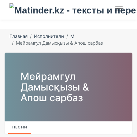
Главная
Исполнители
М
Мейрамгул Дамысқызы & Апош сарбаз
Мейрамгул
Дамысқызы &
Апош сарбаз
ПЕСНИ