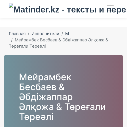
Главная
Исполнители
М
Мейрамбек Бесбаев & Әбдіжаппар Әлқожа &
Төреғали Төреәлі
Мейрамбек
Бесбаев &
Әбдіжаппар
Әлқожа & Төреғали
Төреәлі