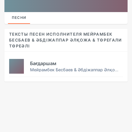
ПЕСНИ
ТЕКСТЫ ПЕСЕН ИСПОЛНИТЕЛЯ МЕЙРАМБЕК
БЕСБАЕВ & ӘБДІЖАППАР ӘЛҚОЖА & ТӨРЕҒАЛИ
ТӨРЕӘЛІ
Бағдаршам
Мейрамбек Бесбаев & Әбдіжаппар Әлқожа & Төреғали Төреәлі