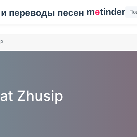
m
ә
tinder
ip
at Zhusip