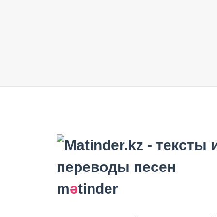
m
ә
tinder