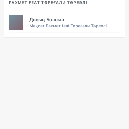
РАХМЕТ FEAT ТӨРЕҒАЛИ ТӨРЕӘЛІ
Досың Болсын
Мақсат Рахмет feat Төреғали Төреәлі