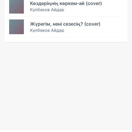
Көздеріңнің көркем-ай (cover)
Кулбеков Айдар
Жүрегім, нені сезесің? (cover)
Кулбеков Айдар