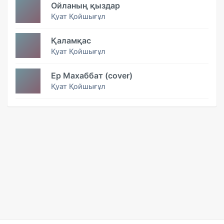
Ойланың қыздар
Қуат Қойшығұл
Қаламқас
Қуат Қойшығұл
Ер Махаббат (cover)
Қуат Қойшығұл