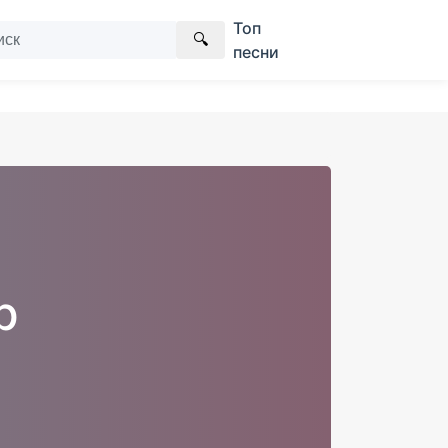
Топ
🔍
песни
p