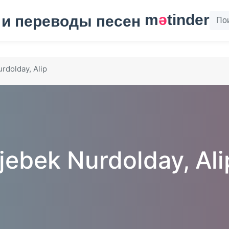
m
ә
tinder
rdolday, Alip
jebek Nurdolday, Ali