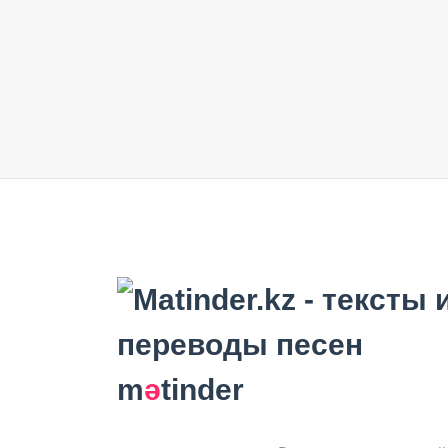
m
ә
tinder