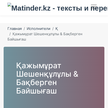
Главная
Исполнители
Қ
Қажымұрат Шешенқұлұлы & Бақберген
Байшығаш
Қажымұрат
Шешенқұлұлы &
Бақберген
Байшығаш