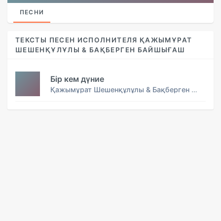
ПЕСНИ
ТЕКСТЫ ПЕСЕН ИСПОЛНИТЕЛЯ ҚАЖЫМҰРАТ
ШЕШЕНҚҰЛҰЛЫ & БАҚБЕРГЕН БАЙШЫҒАШ
Бір кем дүние
Қажымұрат Шешенқұлұлы & Бақберген Байшығаш