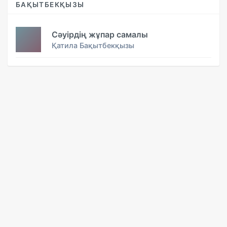
БАҚЫТБЕКҚЫЗЫ
Сәуірдің жұпар самалы
Қатила Бақытбекқызы