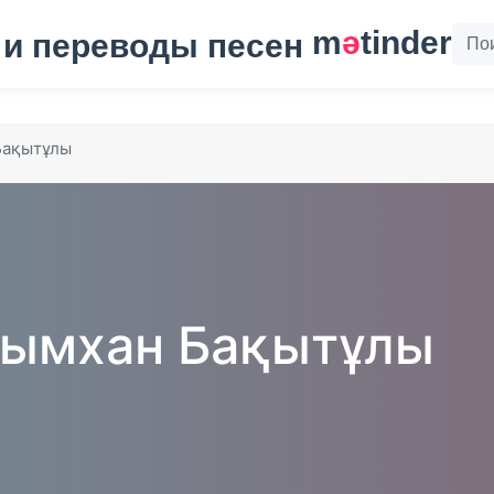
m
ә
tinder
Бақытұлы
ымхан Бақытұлы