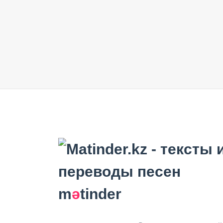
m
ә
tinder