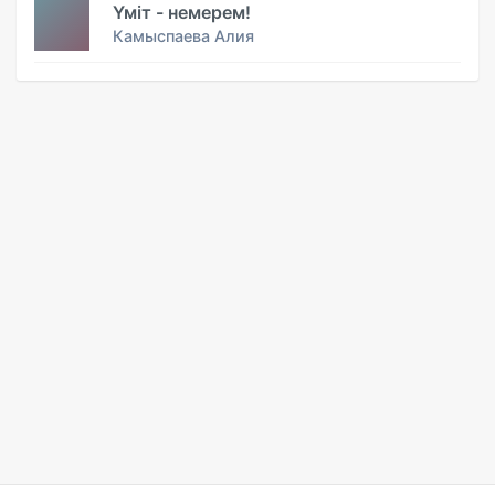
Үміт - немерем!
Камыспаева Алия