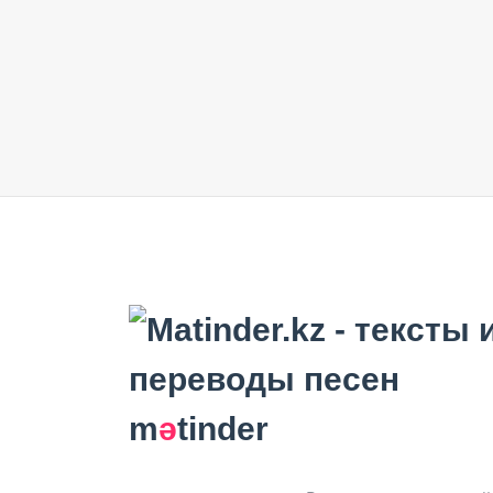
m
ә
tinder