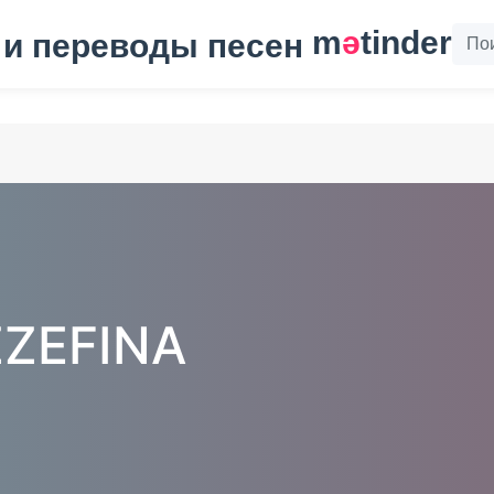
m
ә
tinder
ZEFINA