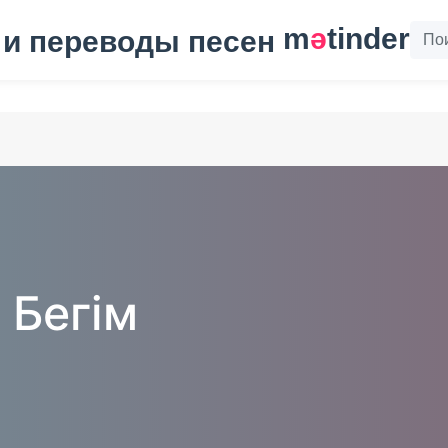
m
ә
tinder
 Бегім