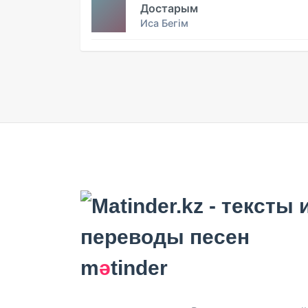
Достарым
Иса Бегім
m
ә
tinder