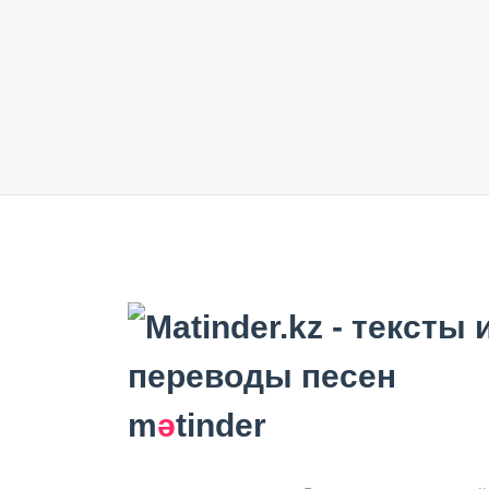
m
ә
tinder