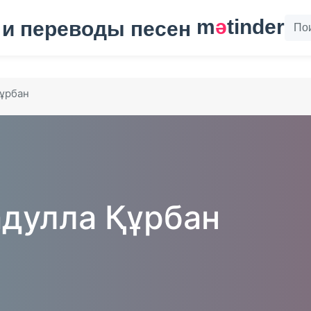
m
ә
tinder
ұрбан
дулла Құрбан