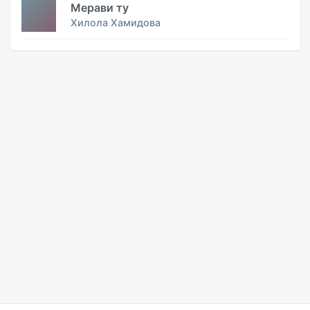
Мерави ту
Хилола Хамидова