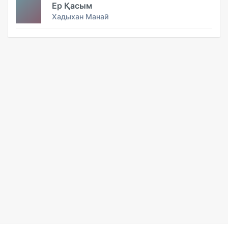
Ер Қасым
Хадыхан Манай