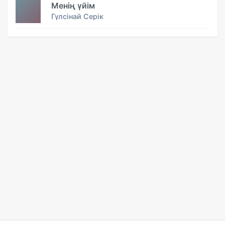
Менің үйім
Гүлсінай Серік