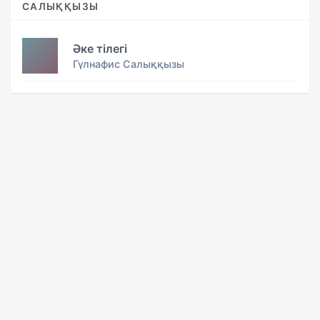
САЛЫҚҚЫЗЫ
Әке тілегі
Гүлнафис Салыққызы