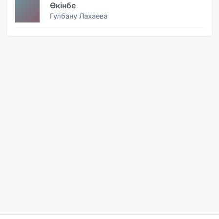
Өкінбе
Гулбану Лахаева