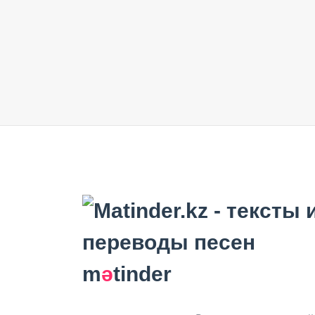
m
ә
tinder