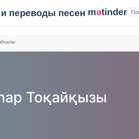
m
ә
tinder
айқызы
һар Тоқайқызы