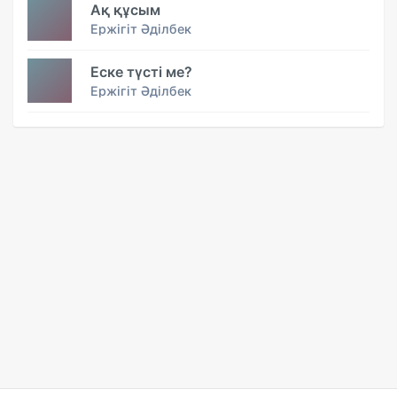
Ақ құсым
Ержігіт Әділбек
Еске түсті ме?
Ержігіт Әділбек