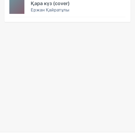
Қара күз (cover)
Ержан Қайратұлы