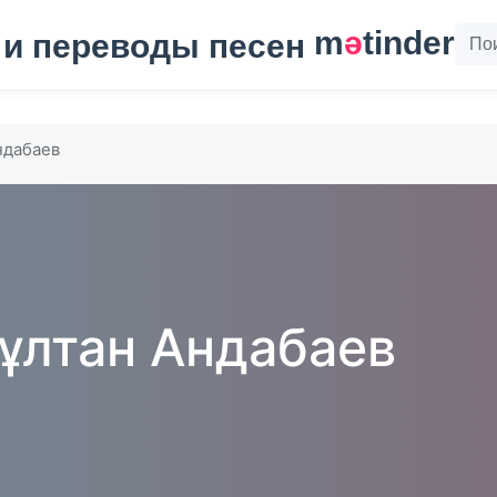
m
ә
tinder
ндабаев
ұлтан Андабаев