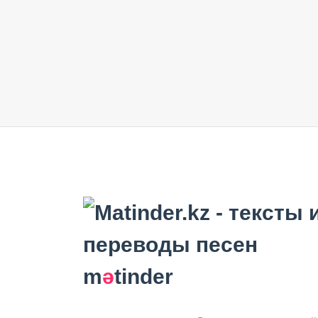
m
ә
tinder