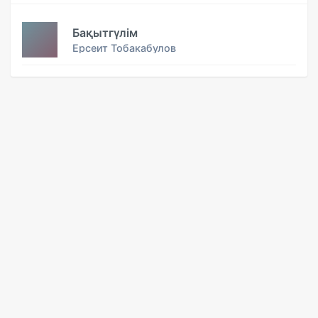
Бақытгүлім
Ерсеит Тобакабулов