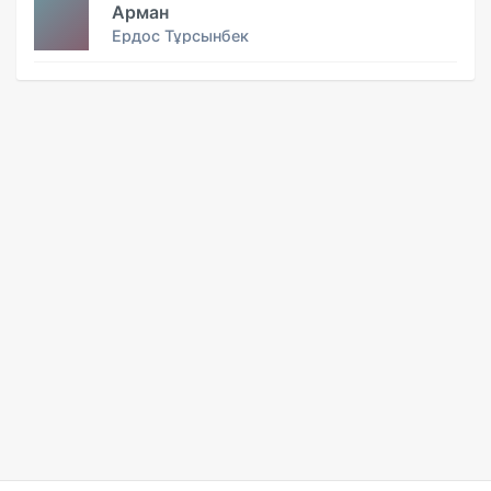
Арман
Ердос Тұрсынбек