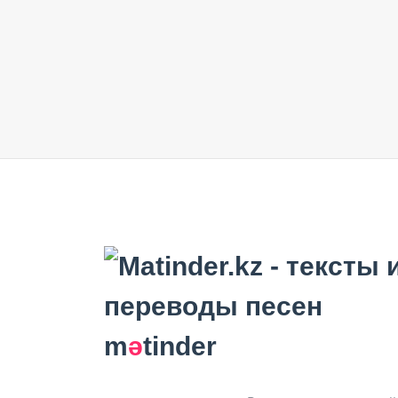
m
ә
tinder