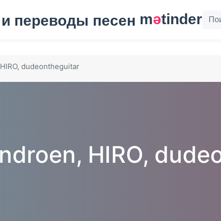
m
ә
tinder
HIRO, dudeontheguitar
ndroen, HIRO, dudeo