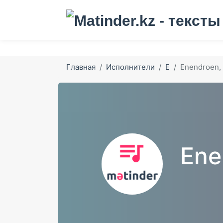
Главная
Исполнители
E
Enendroen, 
Ene