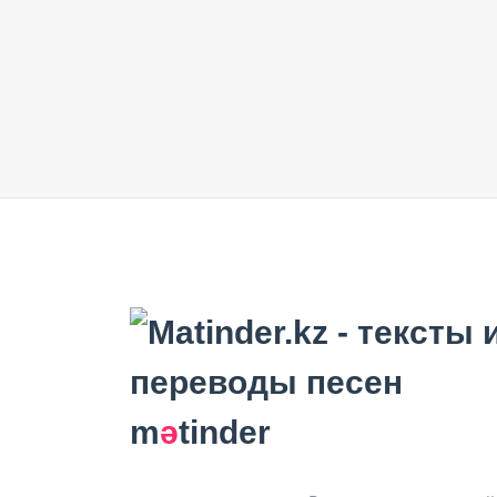
m
ә
tinder