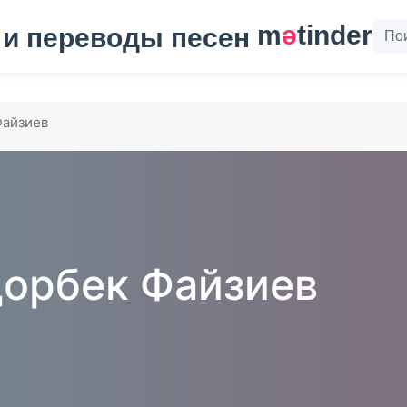
m
ә
tinder
Файзиев
орбек Файзиев