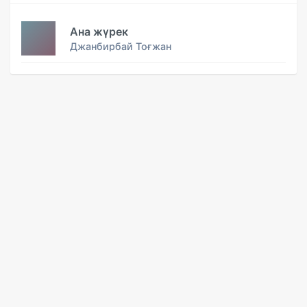
Ана жүрек
Джанбирбай Тоғжан