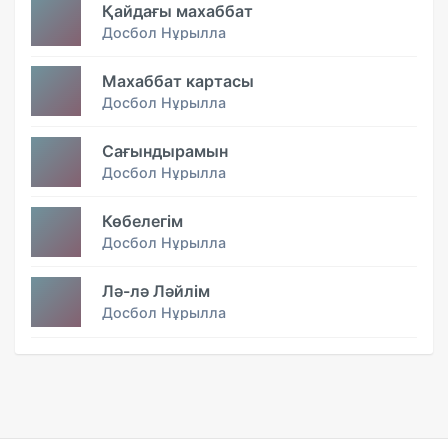
Қайдағы махаббат
Досбол Нұрылла
Махаббат картасы
Досбол Нұрылла
Сағындырамын
Досбол Нұрылла
Көбелегім
Досбол Нұрылла
Лә-лә Ләйлім
Досбол Нұрылла