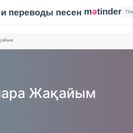
m
ә
tinder
қайым
нара Жақайым