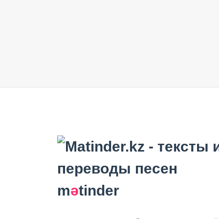
m
ә
tinder