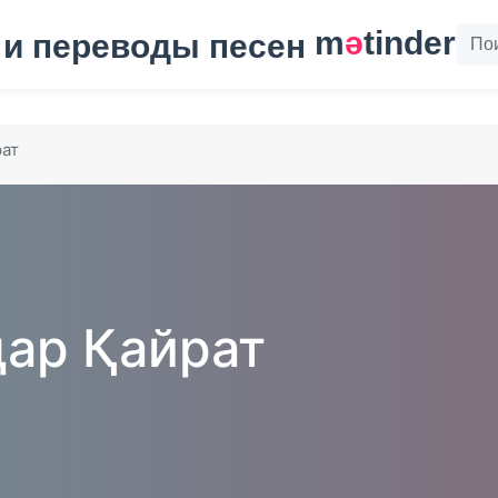
m
ә
tinder
рат
ар Қайрат