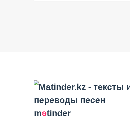
m
ә
tinder