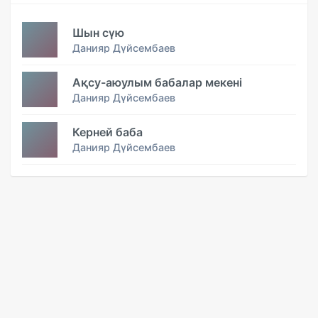
Шын сүю
Данияр Дүйсембаев
Ақсу-аюулым бабалар мекені
Данияр Дүйсембаев
Керней баба
Данияр Дүйсембаев