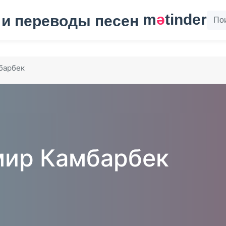
m
ә
tinder
барбек
ир Камбарбек