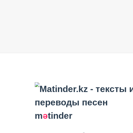
m
ә
tinder